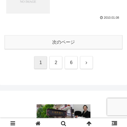
2010.01.08
次のページ
次
1
2
6
へ
© 2008 清水空 Official Site 「空の色」.