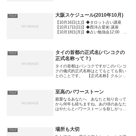
「八日目の蝉」のラストシーンみたいに
一気に思い出すような感じ。 はじめて
この駅で下車したのは...
大阪スケジュール(2010年10月)
ブログ
【10月16日(土)】◆タロット占い講座
【10月17日(日)】◆西洋占星術 講座
【10月18日(月)】◆占い勉強会12:00
－ 14:0015:00 － 18:00 【10月19日
(火)】◆タロット占い講座 【10月20日
(水)】◆定...
タイの首都の正式名(バンコクの
ブログ
正式名称って？)
タイの首都はバンコクですがこのバンコ
クの儀式的正式名称はとてもとても長い
とのことです。 【正式名称】クルンテ
ープマハナコーンアモーンラッタナコー
シン・マヒンタラアユッタヤー・マハー
ディロッカポップ・ノッパラッタナラー
至高のパワーストーン
ブログ
チャタニーブリーロム・ウ...
親愛なるあなたへ あなたと知り合って
から何年も経ちますね。あの頃のあなた
はやたらとパワーストーンを欲しがって
いました。 初めて会ったのは講座の日
でしたね。本当はとても私の話しに耳を
傾けられるような状態ではありませんで
した。辛いことばかりの毎...
場所も大切
ブログ