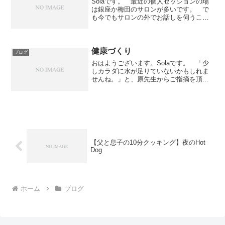
Solaです。 最近の個人セッションの場
は銀座か梅田のサロンが多いです。 で
も今でもサロンの外でお話しを伺うこと
もあります。 今回は初めての場所。都
内某ホテルのラウンジ。 静かでゆった
りとした空間。じっくりと聴くのに適し
た場所でした。 また...
健康づくり
ブログ
おはようございます。Solaです。 「少
しカラダに水が足りていないかもしれま
せんね。」と、原先生からご指摘を頂き
ました。 言われてみると心当たりがあ
ります。 というわけで、水をたくさん
飲むことにしました。 P.S. 心の健康
づくりも大切にし...
【父と息子の10分クッキング】夜のHot
Dog
ホーム
ブログ