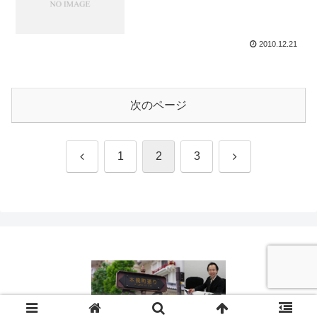
2010.12.21
次のページ
前
次
1
2
3
へ
へ
© 2008 清水空 Official Site 「空の色」.