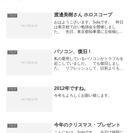
渡邉美樹さん ホロスコープ
ブログ
おはようございます。Solaです。 昨日
は東京校で占い勉強会を開催しまし
た。 先日、東京都知事選に立候補した
のがワタミの渡邉美樹会長。今回のホロ
スコープのテーマのひとつとさせていた
だきました。 ホロスコープを見ると、
このタイミングで出馬って...
パソコン、復旧！
ブログ
私の愛用しているパソコンがトラブルを
起こしていました。 でも復旧しまし
た。 リフレッシュして、以前よりも元
気になってくれました感じです。 パソ
コン君、これからも、よろしくね。
Sola
2012年ですね。
ブログ
今年もよろしくお願い致します。
今年のクリスマス・プレゼント
ブログ
こんにちは。Solaです。 今日は病院に