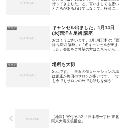
行ってきました。と、言いましても悪い
ところがあるわけではなくて。検診に行
ってきただけです。 日頃の健康管理と
定期的な健診。大切ですね。 いたって
健康とのこと。何よりのクリスマス・プ
レゼントです。 P....
キャンセル出ました。1月14日
ブログ
(木)西洋占星術 講座
おはようございます。1月14日(木)の「西
洋占星術 講座」に1名キャンセルが出ま
した。参加をご希望の方はこちらからお
申し込みください。取り急ぎ、ご案内さ
せて頂きます。
場所も大切
ブログ
Solaです。 最近の個人セッションの場
は銀座か梅田のサロンが多いです。 で
も今でもサロンの外でお話しを伺うこと
もあります。 今回は初めての場所。都
内某ホテルのラウンジ。 静かでゆった
りとした空間。じっくりと聴くのに適し
た場所でした。 また...
【地震】寄付その2 「日本赤十字社 東北
関東大震災義援金」