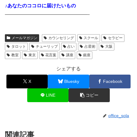
♪あなたのココロに届けたいもの
—————————————————-
メールマガジン
カウンセリング
スクール
セラピー
タロット
チューリップ
占い
占星術
大阪
教室
東京
花言葉
講座
銀座
シェアする
X
Bluesky
Facebook
LINE
コピー
office_sola
関連記事