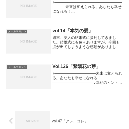
♪──────────────────────────
─────未来は変えられる。あなたも幸せ
になれる！
───────────────────────────
────♪幸せになるためにはどうすればい
いか？そのヒントになる情報を、心理カ
ウンセ...
vol.14「本気の愛」
メールマガジン
週末、友人の結婚式に参列してきまし
た。結婚式にも色々ありますが、今回も
涙が出てしまうような感動がありまし
た。感動の理由は何だったのでしょう？
おそらく本気の愛を感じたからだったと
思います。人が人を本気で愛する。それ
をみんなが祝福する。「本当に...
Vol.126「紫陽花の芽」
メールマガジン
♪────────────────未来は変えられ
る。あなたも幸せになれる！
────────────────♪幸せのヒントを
配信するメールマガジンです。恋愛、結
婚、仕事。あなたが楽しく笑っていられ
ますように。そしてその笑顔がまわりに
も広がって...
vol.47「アレ、コレ」