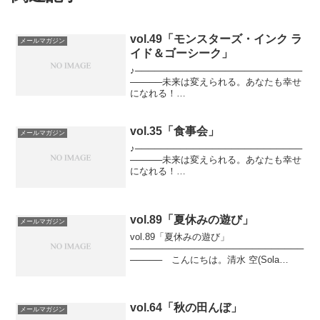
vol.49「モンスターズ・インク ラ
メールマガジン
イド＆ゴーシーク」
♪──────────────────────────
─────未来は変えられる。あなたも幸せ
になれる！
───────────────────────────
────♪幸せになるためにはどうすればい
いか？そのヒントになる情報を、配信す
vol.35「食事会」
メールマガジン
るメー...
♪──────────────────────────
─────未来は変えられる。あなたも幸せ
になれる！
───────────────────────────
────♪幸せになるためにはどうすればい
いか？そのヒントになる情報を、心理カ
ウンセ...
vol.89「夏休みの遊び」
メールマガジン
vol.89「夏休みの遊び」
───────────────────────────
───── こんにちは。清水 空(Sola
Shimizu)です。 夏休みらしくなってき
ましたね。「学校が終わって子供が家に
いるので、生活が少し変わりました。...
vol.64「秋の田んぼ」
メールマガジン