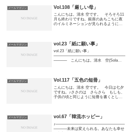
ますように。そしてその笑顔がまわりに
も広がって...
Vol.108「厳しい母」
メールマガジン
こんにちは。清水 空です。 そろそろ11
月も終わりですね。銀座のあちこちに夜
のイルミネーションが見られるようにな
りました。スマートフォンで撮っている
人も多いですね。 キレイな光をぼんや
りと眺めているのも好きです。ちょっと
先のことが明るく夢見...
vol.23「紙に願い事」
メールマガジン
vol.23「紙に願い事」
───────────────────────────
───── こんにちは。清水 空(Sola
Shimizu)です。 「紙に願い事を書けば
成就する！」よく言われている言葉です
ね。特に今日のような新月の日に書く
と...
Vol.117「五色の短冊」
メールマガジン
こんにちは。清水 空です。 今日は七夕
ですね。♪ささのは さらさら もしも、
子供の頃と同じように短冊を書くとした
ら何を書きましょうか？ 願いごと、こ
れからの夢、あるいは野望！という人も
いるかもしれません。 紙に夢を書いて
おくと叶いやすいとも...
vol.67「韓流ホッピー」
メールマガジン
♪──────────────────────────
─────未来は変えられる。あなたも幸せ