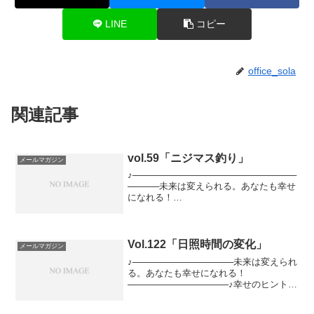
LINE
コピー
office_sola
関連記事
vol.59「ニジマス釣り」
メールマガジン
♪──────────────────────────
─────未来は変えられる。あなたも幸せ
になれる！
───────────────────────────
────♪幸せになるためにはどうすればい
いか？そのヒントになる情報を、心理カ
ウンセ...
Vol.122「日照時間の変化」
メールマガジン
♪────────────────未来は変えられ
る。あなたも幸せになれる！
────────────────♪幸せのヒントを
配信するメールマガジンです。恋愛、結
婚、仕事。あなたが楽しく笑っていられ