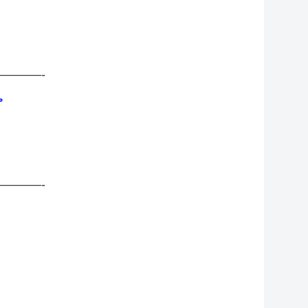
———-
。
———-