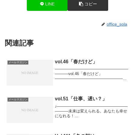
LINE
コピー
office_sola
関連記事
vol.46「春だけど」
メールマガジン
───────────────────────────
─────vol.46「春だけど」
───────────────────────────
───── こんにちは。清水 空(Sola
Shimizu)です。 日本各地で桜が咲き始
めましたね...
vol.51「仕事、遅い？」
メールマガジン
♪──────────────────────────
─────未来は変えられる。あなたも幸せ
になれる！
───────────────────────────
────♪幸せになるためにはどうすればい
いか？そのヒントになる情報を、心理カ