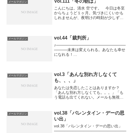
ウンセ...
Vol.111「冬の朝は」
メールマガジン
こんにちは。清水 空です。 今日は冬至
からちょうど１ヶ月。気づきにくいかも
しれませんが、夜明けの時刻が少しずつ
早くなっています。 この時季の朝の空
を見ていると、写真を撮りたくなった
り、絵を描いたりしたくなります。 そ
んな”夜明け”を気づきに...
vol.44「裁判所」
メールマガジン
♪──────────────────────────
─────未来は変えられる。あなたも幸せ
になれる！
───────────────────────────
────♪幸せになるためにはどうすればい
いか？そのヒントになる情報を、心理カ
ウンセ...
vol.3「あんな別れ方しなくて
メールマガジン
も、、、」
あなたは失恋したことはありますか？
「あんな別れ方しなくても。。。」「も
う電話も出てくれない。メールも無視さ
れて。。。」「ひどい。せめてちゃんと
話しあってくれても。。。」そう、あな
たは怒っているんだね。そして、悲しく
vol.38「バレンタイン・デーの思
メールマガジン
て、後悔もしていて、傷つい...
い出」
vol.38「バレンタイン・デーの思い出」
───────────────────────────